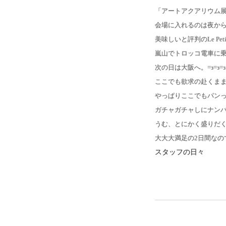
「アートアクアリウム展」
会場に入れるのは夜か
美味しいと評判の
Le Peti
嵐山でトロッコ電車に乗
次の日は大阪へ。=з=з
ここでも欲求の赴くままに、
やっぱりここでもパン
ガチャガチャしにナンバに行
うむ、とにかく盛りだくさ
大大大満足の2日間なのでし
スタッフの日々