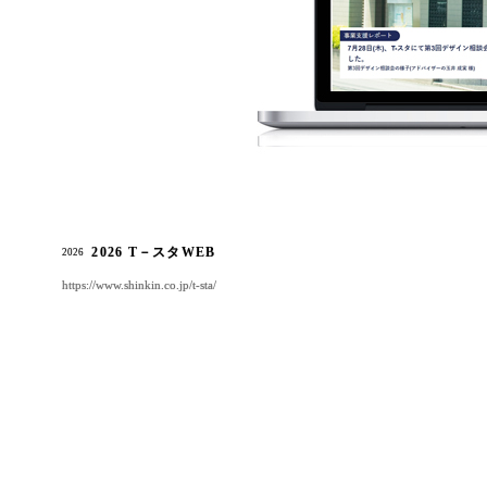
2026 T－スタWEB
2026
https://www.shinkin.co.jp/t-sta/